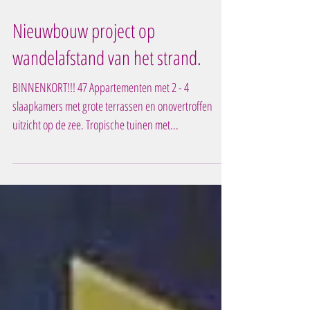
Nieuwbouw project op
wandelafstand van het strand.
BINNENKORT!!! 47 Appartementen met 2 - 4
slaapkamers met grote terrassen en onovertroffen
uitzicht op de zee. Tropische tuinen met...