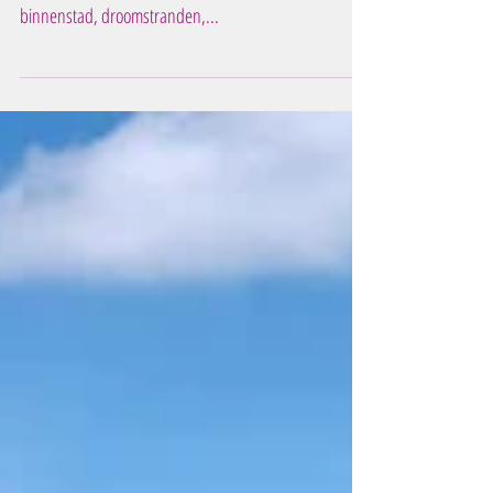
Marbella, koningin van de Costa
del Sol
Meer over de regio Marbella, koningin van de Costa del
Sol Marbella heeft het allemaal: een mooie historische
binnenstad, droomstranden,...