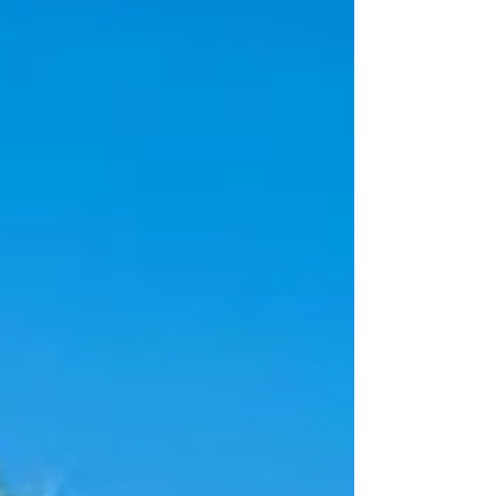
Marbella's "Golden Mile" begint bij de westelijke rand
van Marbella stad en strekt zich...