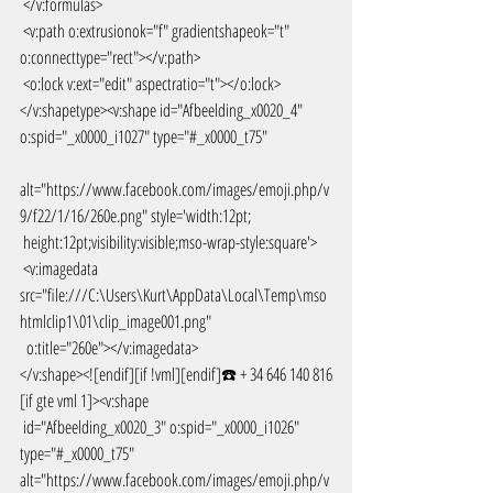
 </v:formulas>
 <v:path o:extrusionok="f" gradientshapeok="t" 
o:connecttype="rect"></v:path>
 <o:lock v:ext="edit" aspectratio="t"></o:lock>
</v:shapetype><v:shape id="Afbeelding_x0020_4" 
o:spid="_x0000_i1027" type="#_x0000_t75"
alt="https://www.facebook.com/images/emoji.php/v
9/f22/1/16/260e.png" style='width:12pt;
 height:12pt;visibility:visible;mso-wrap-style:square'>
 <v:imagedata 
src="file:///C:\Users\Kurt\AppData\Local\Temp\mso
htmlclip1\01\clip_image001.png"
  o:title="260e"></v:imagedata>
</v:shape><![endif][if !vml][endif]☎️ + 34 646 140 816
[if gte vml 1]><v:shape
 id="Afbeelding_x0020_3" o:spid="_x0000_i1026" 
type="#_x0000_t75" 
alt="https://www.facebook.com/images/emoji.php/v