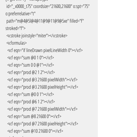
 id="_x0000_t75" coordsize="21600,21600" o:spt="75" 
o:preferrelative="t"
 path="m@4@5l@4@11@9@11@9@5xe" filled="f" 
stroked="f">
 <v:stroke joinstyle="miter"></v:stroke>
 <v:formulas>
  <v:f eqn="if lineDrawn pixelLineWidth 0"></v:f>
  <v:f eqn="sum @0 1 0"></v:f>
  <v:f eqn="sum 0 0 @1"></v:f>
  <v:f eqn="prod @2 1 2"></v:f>
  <v:f eqn="prod @3 21600 pixelWidth"></v:f>
  <v:f eqn="prod @3 21600 pixelHeight"></v:f>
  <v:f eqn="sum @0 0 1"></v:f>
  <v:f eqn="prod @6 1 2"></v:f>
  <v:f eqn="prod @7 21600 pixelWidth"></v:f>
  <v:f eqn="sum @8 21600 0"></v:f>
  <v:f eqn="prod @7 21600 pixelHeight"></v:f>
  <v:f eqn="sum @10 21600 0"></v:f>