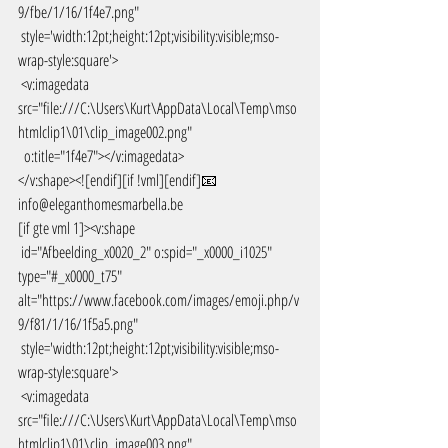
9/fbe/1/16/1f4e7.png"
 style='width:12pt;height:12pt;visibility:visible;mso-
wrap-style:square'>
 <v:imagedata 
src="file:///C:\Users\Kurt\AppData\Local\Temp\mso
htmlclip1\01\clip_image002.png"
  o:title="1f4e7"></v:imagedata>
</v:shape><![endif][if !vml][endif]📧 
info@eleganthomesmarbella.be 
[if gte vml 1]><v:shape
 id="Afbeelding_x0020_2" o:spid="_x0000_i1025" 
type="#_x0000_t75" 
alt="https://www.facebook.com/images/emoji.php/v
9/f81/1/16/1f5a5.png"
 style='width:12pt;height:12pt;visibility:visible;mso-
wrap-style:square'>
 <v:imagedata 
src="file:///C:\Users\Kurt\AppData\Local\Temp\mso
htmlclip1\01\clip_image003.png"