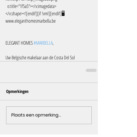
  o:title="1f5a5"></v:imagedata>
</v:shape><![endif][if !vml][endif]🖥️ 
www.eleganthomesmarbella.be
ELEGANT HOMES 
#MARBELLA
, 
Uw Belgische makelaar aan de Costa Del Sol
Opmerkingen
Plaats een opmerking...