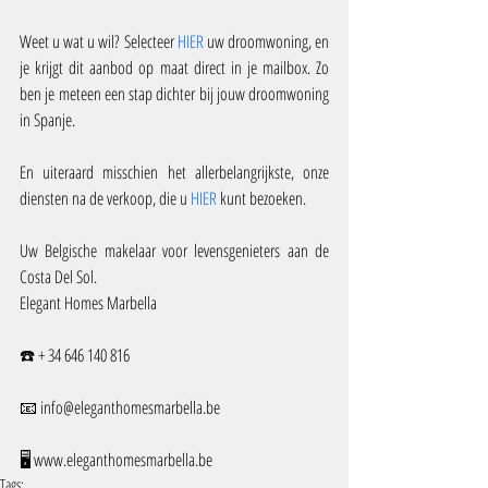
Weet u wat u wil? Selecteer 
HIER
 uw droomwoning, en 
je krijgt dit aanbod op maat direct in je mailbox. Zo 
ben je meteen een stap dichter bij jouw droomwoning 
in Spanje.
En uiteraard misschien het allerbelangrijkste, onze 
diensten na de verkoop, die u 
HIER
 kunt bezoeken.
Uw Belgische makelaar voor levensgenieters aan de 
Costa Del Sol.
Elegant Homes Marbella
☎️ + 34 646 140 816
📧 info@eleganthomesmarbella.be 
🖥️ www.eleganthomesmarbella.be
Tags: