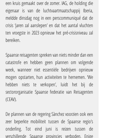
een kruis gemaakt over de zomer. IAG, de holding die 
eigenaar is van de luchtvaartmaatschappij Iberia, 
meldde dinsdag nog in een perscommuniqué dat de 
crisis ‘jaren zal aanslepen’ en dat het aantal vluchten 
ten vroegste in 2023 opnieuw het pré-crisisniveau zal 
bereiken.
Spaanse reisagenten spreken van niets minder dan een 
catastrofe en hebben geen plannen om volgende 
week, wanneer niet essentiële bedrijven opnieuw 
mogen opstarten, hun activiteiten te hernemen. ‘We 
hebben niets te verkopen’, luidt het bij de 
sectororganisatie Spaanse federatie van Reisagenten 
(CEAV).
De plannen van de regering Sànchez voorzien ook een 
zeer beperkte mobiliteit tussen de Spaanse regio’s 
onderling. Tot eind juni is reizen tussen de 
verschillende Spaanse provincies verboden. Enige 