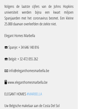
Volgens de laatste cijfers van de Johns Hopkins 
universiteit werden bijna een kwart miljoen 
Spanjaarden met het coronavirus besmet. Een kleine 
25.000 daarvan overleefden de ziekte niet.
Elegant Homes Marbella
☎️ Spanje: + 34 646 140 816
☎️ België: + 32 472 055 262
📧 info@eleganthomesmarbella.be
🖥️ www.eleganthomesmarbella.be
ELEGANT HOMES 
#MARBELLA
Uw Belgische makelaar aan de Costa Del Sol