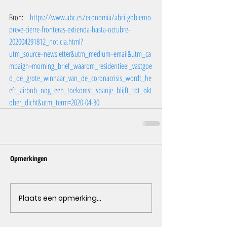
Bron: 
https://www.abc.es/economia/abci-gobierno-
preve-cierre-fronteras-extienda-hasta-octubre-
202004291812_noticia.html?
utm_source=newsletter&utm_medium=email&utm_ca
mpaign=morning_brief_waarom_residentieel_vastgoe
d_de_grote_winnaar_van_de_coronacrisis_wordt_he
eft_airbnb_nog_een_toekomst_spanje_blijft_tot_okt
ober_dicht&utm_term=2020-04-30 
Opmerkingen
Plaats een opmerking...