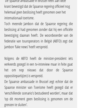
 De Spaanse ambassade in Brussel heeft aan deze 
krant bevestigd dat de Spaanse regering officieel nog 
helemaal geen beslissing heeft genomen over het 
internationaal toerisme. 
Toch meende Jambon dat de Spaanse regering die 
beslissing al had genomen zonder dat hij een officiële 
bevestiging daarvan heeft. De woordvoerder van de 
federatie van touroperators in België (ABTO) zegt dat 
Jambon ‘fake news’ heeft verspreid.
Volgens de ABTO heeft de minister-president iets 
verkeerds gezegd in een tv-interview maar in feite gaat 
het om nep nieuws dat door de Spaanse 
oppositiepartij(en) is verspreid. 
De Spaanse ambassade in Brussel zegt echter dat de 
Spaanse minister van Toerisme heeft gezegd dat er 
‘verschillende scenario’s bestudeerd worden’, maar dat 
‘op dit moment geen beslissing is genomen om de 
grenzen te sluiten’. 