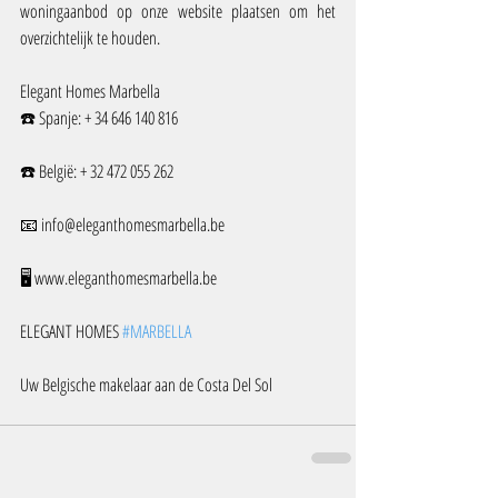
woningaanbod op onze website plaatsen om het 
overzichtelijk te houden.
Elegant Homes Marbella
☎️ Spanje: + 34 646 140 816
☎️ België: + 32 472 055 262
📧 info@eleganthomesmarbella.be
🖥️ www.eleganthomesmarbella.be
ELEGANT HOMES 
#MARBELLA
Uw Belgische makelaar aan de Costa Del Sol