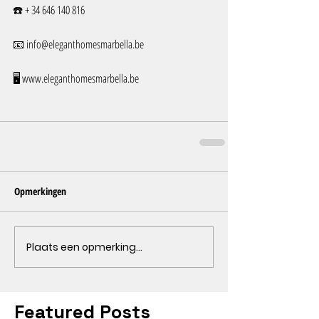
☎️ + 34 646 140 816 
📧 info@eleganthomesmarbella.be 
🖥️ www.eleganthomesmarbella.be
Opmerkingen
Plaats een opmerking...
Featured Posts