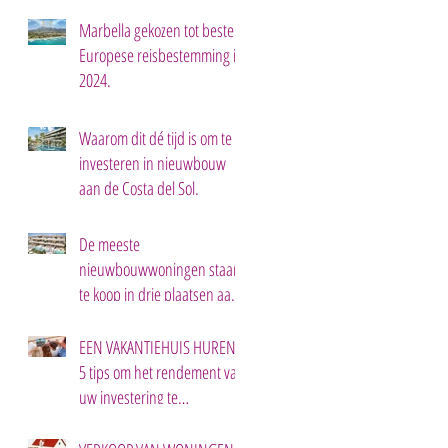
EEN TWEEDE HUIS IN
MARBELLA.
Marbella gekozen tot beste
Europese reisbestemming in
2024.
Waarom dit dé tijd is om te
investeren in nieuwbouw
aan de Costa del Sol.
De meeste
nieuwbouwwoningen staan
te koop in drie plaatsen aan
de Costa del Sol.
EEN VAKANTIEHUIS HUREN:
5 tips om het rendement van
uw investering te
maximaliseren.