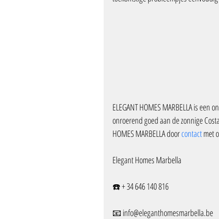
ELEGANT HOMES MARBELLA is een one-
onroerend goed aan de zonnige Costa 
HOMES MARBELLA door 
contact 
met o
Elegant Homes Marbella
☎️ + 34 646 140 816
📧 info@eleganthomesmarbella.be 