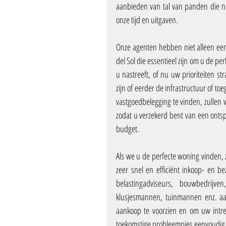
aanbieden van tal van panden die niet
onze tijd en uitgaven.
Onze agenten hebben niet alleen een
del Sol die essentieel zijn om u de per
u nastreeft, of nu uw prioriteiten s
zijn of eerder de infrastructuur of t
vastgoedbelegging te vinden, zullen w
zodat u verzekerd bent van een onts
budget.
Als we u de perfecte woning vinden, z
zeer snel en efficiënt inkoop- en b
belastingadviseurs, bouwbedrijven
klusjesmannen, tuinmannen enz. aan
aankoop te voorzien en om uw intr
toekomstige probleempjes eenvoudig op