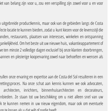
 van belang zijn voor u, zou een verspilling zijn zowel voor u en voor 
 uitgebreide productkennis, maar ook van de gebieden langs de Costa 
fecte locatie te kunnen bieden, zodat u kunt kiezen voor de levensstijl die 
tranden, restaurants, plaatsen van interesses, winkelen en ontspanning 
oegankelijkheid. Om het beste uit uw nieuwe huis, vakantieappartement of 
e ten minste 2 volledige dagen exclusief bij onze klanten doorbrengen, 
pannen en plezierige koopervaring zowel naar behoeften en wensen als 
ullen onze ervaring en expertise aan de Costa del Sol resulteren in een 
ezettingsproces. Na onze schat aan kennis kunnen we ook advocaten, 
, architecten, inrichters, binnenhuisarchitecten en decorateurs, 
bieden. Ze staan tot uw beschikking om u niet alleen snel van uw 
ek te kunnen nemen in uw nieuw eigendom, maar ook om eventuele 
 te lossen als u dat wilt of nodig heeft.