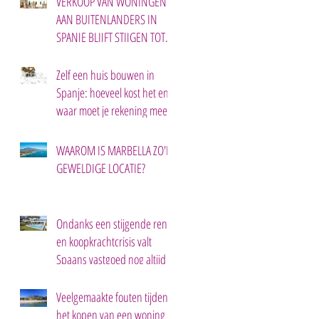
VERKOOP VAN WONINGEN
AAN BUITENLANDERS IN
SPANJE BLIJFT STIJGEN TOT
2030.
Zelf een huis bouwen in
Spanje: hoeveel kost het en
waar moet je rekening mee
houden?
WAAROM IS MARBELLA ZO'N
GEWELDIGE LOCATIE?
Ondanks een stijgende rente
en koopkrachtcrisis valt
Spaans vastgoed nog altijd in
de smaak.
Veelgemaakte fouten tijdens
het kopen van een woning in