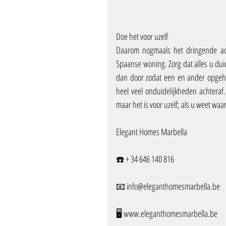
Doe het voor uzelf
Daarom nogmaals het dringende ad
Spaanse woning. Zorg dat alles u duid
dan door zodat een en ander opgehel
heel veel onduidelijkheden achteraf
maar het is voor uzelf; als u weet wa
Elegant Homes Marbella
☎️ + 34 646 140 816
📧 info@eleganthomesmarbella.be 
🖥️ www.eleganthomesmarbella.be