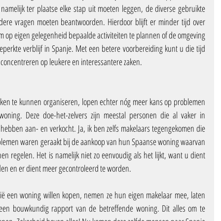
 namelijk ter plaatse elke stap uit moeten leggen, de diverse gebruikte 
re vragen moeten beantwoorden. Hierdoor blijft er minder tijd over 
 om op eigen gelegenheid bepaalde activiteiten te plannen of de omgeving 
erkte verblijf in Spanje. Met een betere voorbereiding kunt u die tijd 
 concentreren op leukere en interessantere zaken.
nken te kunnen organiseren, lopen echter nóg meer kans op problemen 
ning. Deze doe-het-zelvers zijn meestal personen die al vaker in 
hebben aan- en verkocht. Ja, ik ben zelfs makelaars tegengekomen die 
roblemen waren geraakt bij de aankoop van hun Spaanse woning waarvan 
en regelen. Het is namelijk niet zo eenvoudig als het lijkt, want u dient 
en en er dient meer gecontroleerd te worden.
gië een woning willen kopen, nemen ze hun eigen makelaar mee, laten 
 een bouwkundig rapport van de betreffende woning. Dit alles om te 