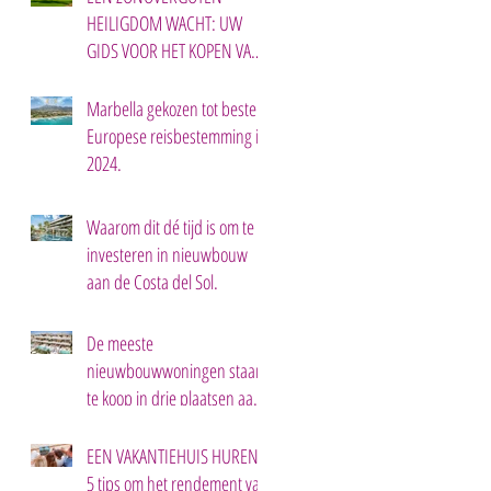
HEILIGDOM WACHT: UW
GIDS VOOR HET KOPEN VAN
EEN TWEEDE HUIS IN
MARBELLA.
Marbella gekozen tot beste
Europese reisbestemming in
2024.
Waarom dit dé tijd is om te
investeren in nieuwbouw
aan de Costa del Sol.
De meeste
nieuwbouwwoningen staan
te koop in drie plaatsen aan
de Costa del Sol.
EEN VAKANTIEHUIS HUREN:
5 tips om het rendement van