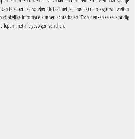
 kopen. Zekerheid boven alles! Nu komen deze zelfde mensen naar Spanje 
n te kopen. Ze spreken de taal niet, zijn niet op de hoogte van wetten 
oodzakelijke informatie kunnen achterhalen. Toch denken ze zelfstandig 
rlopen, met alle gevolgen van dien.