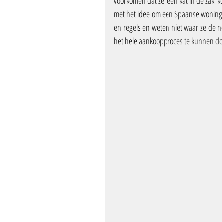
voorkomen dat ze ‘een kat in de zak’
met het idee om een Spaanse woning aa
en regels en weten niet waar ze de n
het hele aankoopproces te kunnen doo