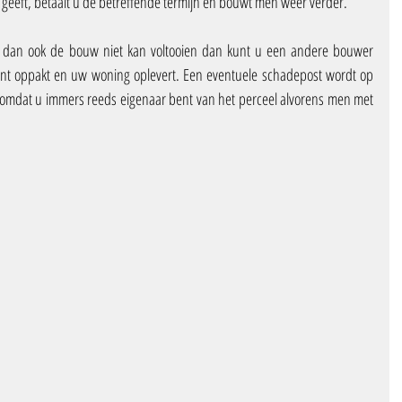
t geeft, betaalt u de betreffende termijn en bouwt men weer verder.
 dan ook de bouw niet kan voltooien dan kunt u een andere bouwer 
unt oppakt en uw woning oplevert. Een eventuele schadepost wordt op 
omdat u immers reeds eigenaar bent van het perceel alvorens men met 