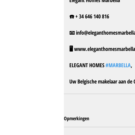
☎️ + 34 646 140 816
📧 info@eleganthomesmarbella
🖥️ www.eleganthomesmarbella
ELEGANT HOMES 
#MARBELLA
, 
Uw Belgische makelaar aan de C
Opmerkingen