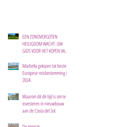
EEN ZONOVERGOTEN
HEILIGDOM WACHT: UW
GIDS VOOR HET KOPEN VAN
EEN TWEEDE HUIS IN
MARBELLA.
Marbella gekozen tot beste
Europese reisbestemming in
2024.
Waarom dit dé tijd is om te
investeren in nieuwbouw
aan de Costa del Sol.
De meeste