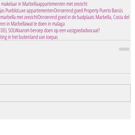
 makelaar in Marbella
appartementen met zeezicht
jas Pueblo
Luxe appartementen
Onroerend goed Property Puerto Banús
 marbella met zeezicht
Onroerend goed in de badplaats Marbella, Costa del
ren in Marbella
wat te doen in malaga
DEL SOL
Waarom beroep doen op een vastgoedadvocaat?
ting in het buitenland van toepas