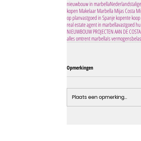
nieuwbouw in marbella
Nederlandstalige
kopen Makelaar Marbella Mijas Costa Mi
op plan
vastgoed in Spanje kopen
te koop
real estate agent in marbella
vastgoed hu
NIEUWBOUW PROJECTEN AAN DE COSTA 
alles omtrent marbella
Is vermogensbelas
Opmerkingen
Plaats een opmerking...