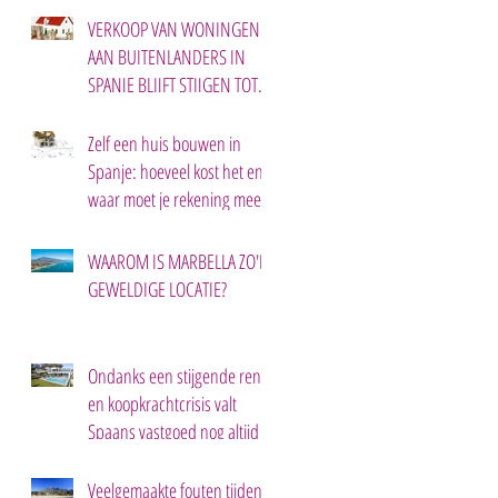
VERKOOP VAN WONINGEN
AAN BUITENLANDERS IN
SPANJE BLIJFT STIJGEN TOT
2030.
Zelf een huis bouwen in
Spanje: hoeveel kost het en
waar moet je rekening mee
houden?
WAAROM IS MARBELLA ZO'N
GEWELDIGE LOCATIE?
Ondanks een stijgende rente
en koopkrachtcrisis valt
Spaans vastgoed nog altijd in
de smaak.
Veelgemaakte fouten tijdens