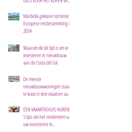
GIDS VOOR HET KOPEN VAN
EEN TWEEDE HUIS IN
MARBELLA.
Marbella gekozen tot beste
Europese reisbestemming in
2024.
Waarom dit dé tijd is om te
investeren in nieuwbouw
aan de Costa del Sol.
De meeste
nieuwbouwwoningen staan
te koop in drie plaatsen aan
de Costa del Sol.
EEN VAKANTIEHUIS HUREN:
5 tips om het rendement van
uw investering te
maximaliseren.