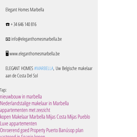
Elegant Homes Marbella
☎️ + 34 646 140 816
📧 info@eleganthomesmarbella.be 
🖥️ www.eleganthomesmarbella.be
ELEGANT HOMES 
#MARBELLA
, Uw Belgische makelaar 
aan de Costa Del Sol
Tags:
nieuwbouw in marbella
Nederlandstalige makelaar in Marbella
appartementen met zeezicht
kopen Makelaar Marbella Mijas Costa Mijas Pueblo
Luxe appartementen
Onroerend goed Property Puerto Banús
op plan
vastgoed in Spanje kopen