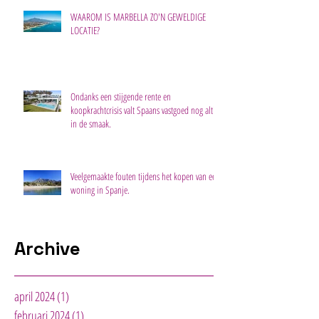
WAAROM IS MARBELLA ZO'N GEWELDIGE
LOCATIE?
Ondanks een stijgende rente en
koopkrachtcrisis valt Spaans vastgoed nog altijd
in de smaak.
Veelgemaakte fouten tijdens het kopen van een
woning in Spanje.
Archive
april 2024
(1)
1 post
februari 2024
(1)
1 post