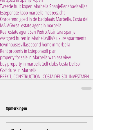
Tweede huis kopen Marbella Spanje
Benahavis
Mijas
Estepona
te koop marbella met zeezicht
Onroerend goed in de badplaats Marbella, Costa del
MALAGA
real estate agent in marbella
Real estate agent San Pedro Alcántara spanje
vastgoed huren in Marbella
villa's
luxury apartments
townhouses
villas
second home inmarbella
Rent property in Estepona
off plan
property for sale in Marbella with sea view
buy property in marbella
Golf clubs Costa Del Sol
Golf clubs in Marbella
BREXIT, CONSTRUCTION, COSTA DEL SOL INVESTMENT, IN
Opmerkingen