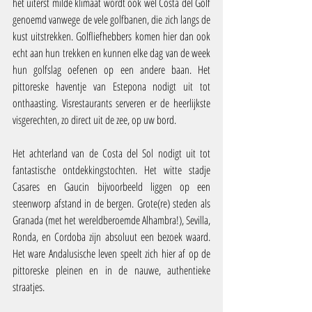
het uiterst milde klimaat wordt ook wel Costa del Golf 
genoemd vanwege de vele golfbanen, die zich langs de 
kust uitstrekken. Golfliefhebbers komen hier dan ook 
echt aan hun trekken en kunnen elke dag van de week 
hun golfslag oefenen op een andere baan. Het 
pittoreske haventje van Estepona nodigt uit tot 
onthaasting. Visrestaurants serveren er de heerlijkste 
visgerechten, zo direct uit de zee, op uw bord. 
Het achterland van de Costa del Sol nodigt uit tot 
fantastische ontdekkingstochten. Het witte stadje 
Casares en Gaucin bijvoorbeeld liggen op een 
steenworp afstand in de bergen. Grote(re) steden als 
Granada (met het wereldberoemde Alhambra!), Sevilla, 
Ronda, en Cordoba zijn absoluut een bezoek waard. 
Het ware Andalusische leven speelt zich hier af op de 
pittoreske pleinen en in de nauwe, authentieke 
straatjes.