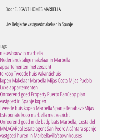
Door ELEGANT HOMES MARBELLA 
Uw Belgische vastgoedmakelaar in Spanje
Tags:
nieuwbouw in marbella
Nederlandstalige makelaar in Marbella
appartementen met zeezicht
te koop Tweede huis Vakantiehuis
kopen Makelaar Marbella Mijas Costa Mijas Pueblo
Luxe appartementen
Onroerend goed Property Puerto Banús
op plan
vastgoed in Spanje kopen
Tweede huis kopen Marbella Spanje
Benahavis
Mijas
Estepona
te koop marbella met zeezicht
Onroerend goed in de badplaats Marbella, Costa del
MALAGA
Real estate agent San Pedro Alcántara spanje
vastgoed huren in Marbella
villa's
townhouses