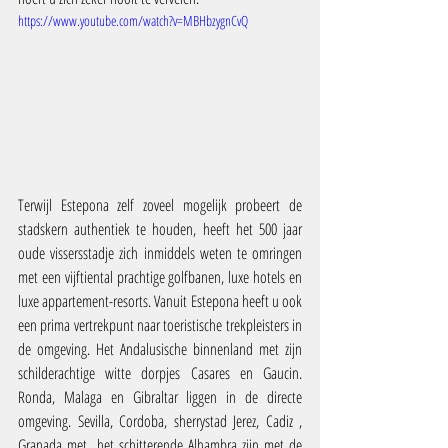
https://www.youtube.com/watch?v=MBHbzygnCvQ
Terwijl Estepona zelf zoveel mogelijk probeert de 
stadskern authentiek te houden, heeft het 500 jaar 
oude vissersstadje zich inmiddels weten te omringen 
met een vijftiental prachtige golfbanen, luxe hotels en 
luxe appartement-resorts. Vanuit Estepona heeft u ook 
een prima vertrekpunt naar toeristische trekpleisters in 
de omgeving. Het Andalusische binnenland met zijn 
schilderachtige witte dorpjes Casares en Gaucin. 
Ronda, Malaga en Gibraltar liggen in de directe 
omgeving. Sevilla, Cordoba, sherrystad Jerez, Cadiz , 
Granada met  het schitterende Alhambra zijn met de 